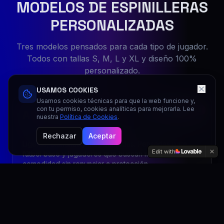
MODELOS DE ESPINILLERAS
PERSONALIZADAS
Tres modelos pensados para cada tipo de jugador.
Todos con tallas S, M, L y XL y diseño 100%
personalizado.
USAMOS COOKIES
Usamos cookies técnicas para que la web funcione y,
con tu permiso, cookies analíticas para mejorarla. Lee
AIR SHIELD
MÁS CÓMODAS
38
€
nuestra
Política de Cookies
.
ESPUMA DE ALTA DENSIDAD
Rechazar
Aceptar
Ligeras, blanditas y muy cómodas. Pensadas para
Edit with
fútbol base y jugadores que buscan máxima
comodidad sin renunciar a protección.
Ver producto
Personalizar por WhatsApp